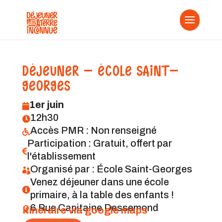
DÉJEUNER - ÉCOLE SAINT-
GEORGES
1er juin

12h30

Accès PMR : Non renseigné

Participation : Gratuit, offert par

l'établissement
Organisé par : École Saint-Georges

Venez déjeuner dans une école

primaire, à la table des enfants !
6 Rue Capitaine Dessemond
Itinéraire via google maps
