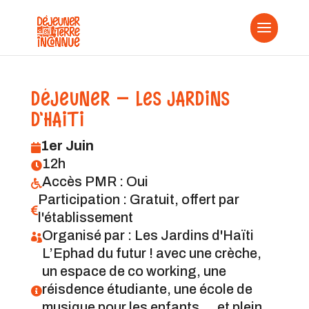
DÉJEUNER - LES JARDINS
D'HAITI
1er Juin

12h

Accès PMR : Oui

Participation : Gratuit, offert par

l'établissement
Organisé par : Les Jardins d'Haïti

L’Ephad du futur ! avec une crèche,
un espace de co working, une
réisdence étudiante, une école de

musique pour les enfants … et plein