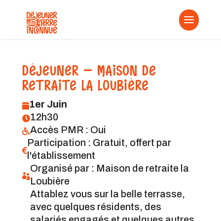
DÉJEUNER - MAISON DE
RETRAITE LA LOUBIÈRE
1er Juin

12h30

Accès PMR : Oui

Participation : Gratuit, offert par

l'établissement
Organisé par : Maison de retraite la

Loubière
Attablez vous sur la belle terrasse,
avec quelques résidents, des
salariés engagés et quelques autres