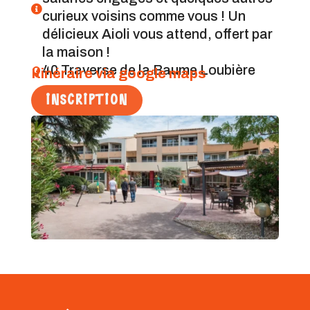

curieux voisins comme vous ! Un
délicieux Aioli vous attend, offert par
la maison !
40 Traverse de la Baume Loubière
Itinéraire via google maps

INSCRIPTION