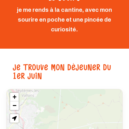
je me rends à la cantine, avec mon
sourire en poche et une pincée de
curiosité.
JE TROUVE MON DÉJEUNER DU
1ER JUIN
+
−